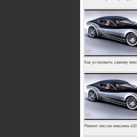
Как установить самому ммс
Ремонт ниссан максима а32