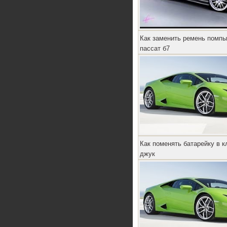
Как заменить ремень помп
пассат б7
Как поменять батарейку в 
джук