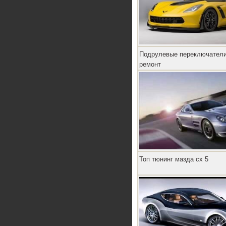
Подрулевые переключатели
ремонт
Топ тюнинг мазда сх 5