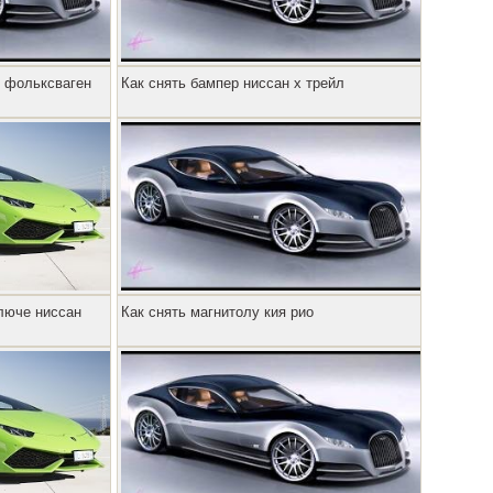
ы фольксваген
Как снять бампер ниссан х трейл
ключе ниссан
Как снять магнитолу кия рио