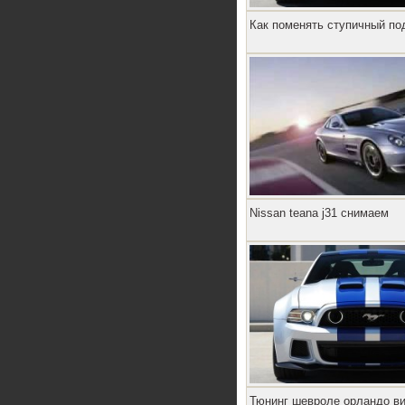
Как поменять ступичный по
Nissan teana j31 снимаем
Тюнинг шевроле орландо в