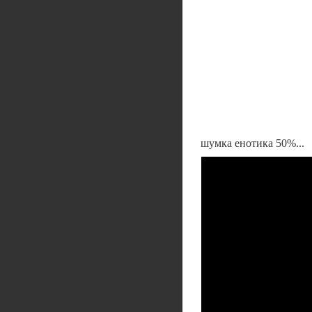
шумка енотика 50%...