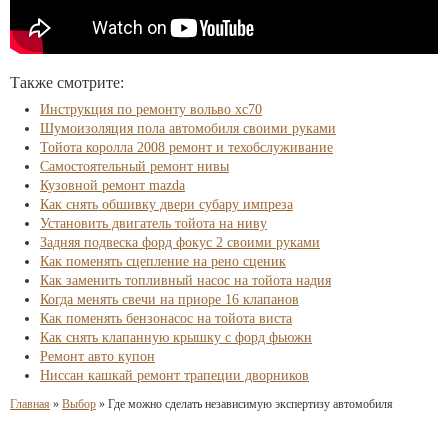
Также смотрите:
Инструкция по ремонту вольво хс70
Шумоизоляция пола автомобиля своими руками
Тойота королла 2008 ремонт и техобслуживание
Самостоятельный ремонт нивы
Кузовной ремонт mazda
Как снять обшивку двери субару импреза
Установить двигатель тойота на ниву
Задняя подвеска форд фокус 2 своими руками
Как поменять сцепление на рено сценик
Как заменить топливный насос на тойота надия
Когда менять свечи на приоре 16 клапанов
Как поменять бензонасос на тойота виста
Как снять клапанную крышку с форд фьюжн
Ремонт авто купон
Ниссан кашкай ремонт трапеции дворников
Главная
»
Выбор
»
Где можно сделать независимую экспертизу автомобиля