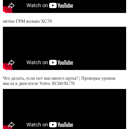
метки ГРМ вольво ХС70
Что делать, если нет масляного щупа? | Проверка уровня
масла в двигателе Volvo ХС60/ХС70