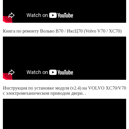
Книга по ремонту Вольво В70 / ИксЦ70 (Volvo V70 / XC70)
Инструкция по установке модуля (v2.4) на VOLVO XC70/V70
с электромеханическом приводом двери. .