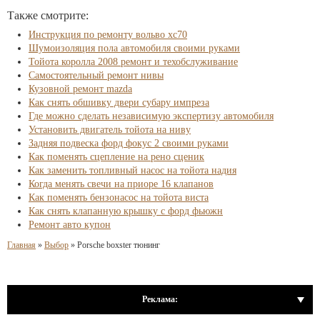
Также смотрите:
Инструкция по ремонту вольво хс70
Шумоизоляция пола автомобиля своими руками
Тойота королла 2008 ремонт и техобслуживание
Самостоятельный ремонт нивы
Кузовной ремонт mazda
Как снять обшивку двери субару импреза
Где можно сделать независимую экспертизу автомобиля
Установить двигатель тойота на ниву
Задняя подвеска форд фокус 2 своими руками
Как поменять сцепление на рено сценик
Как заменить топливный насос на тойота надия
Когда менять свечи на приоре 16 клапанов
Как поменять бензонасос на тойота виста
Как снять клапанную крышку с форд фьюжн
Ремонт авто купон
Главная
»
Выбор
»
Porsche boxster тюнинг
Реклама: